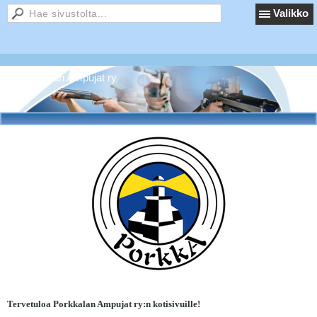
Valikko
Porkkalan Ampujat ry
Tervetuloa Porkkalan Ampujat ry:n kotisivuille!