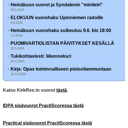
Heinäkuun vuorot ja Syndalenin "minileiri"
30.6.2026
ELOKUUN vuorohaku Upinniemen radoille
9.6.2026
Heinäkuun vuorohaku sulkeutuu 9.6. klo 18:00
1.6.2026
PUOMIVARTIOLISTAN PÄIVITYKSET KESÄLLÄ
26.5.2026
Tukikohtaviesti: liikennekuri
20.4.2026
Kirja: Opas toiminnalliseen pistooliammuntaan
28.10.2025
Katso KirkRes:in vuorot
tästä
.
IDPA sisävuorot PractiScoressa tästä
Practical sisävuorot PractiScoressa tästä